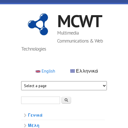
Παράκαμψη προς το κυρίως περιεχόμενο
MCWT
Multimedia
Communications & Web
Technologies
English
Ελληνικά
Φόρμα αναζήτησης
Αναζήτηση
Γενικά
Μέλη